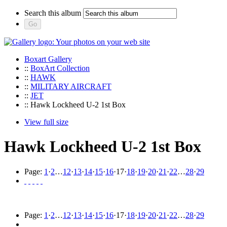
Search this album
Boxart Gallery
::
BoxArt Collection
::
HAWK
::
MILITARY AIRCRAFT
::
JET
:: Hawk Lockheed U-2 1st Box
View full size
Hawk Lockheed U-2 1st Box
Page:
1
·
2
…
12
·
13
·
14
·
15
·
16
·
17
·
18
·
19
·
20
·
21
·
22
…
28
·
29
Page:
1
·
2
…
12
·
13
·
14
·
15
·
16
·
17
·
18
·
19
·
20
·
21
·
22
…
28
·
29