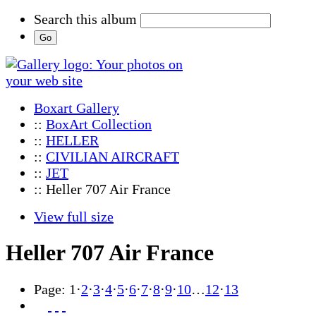
Search this album
Boxart Gallery
::
BoxArt Collection
::
HELLER
::
CIVILIAN AIRCRAFT
::
JET
:: Heller 707 Air France
View full size
Heller 707 Air France
Page:
1
·
2
·
3
·
4
·
5
·
6
·
7
·
8
·
9
·
10
…
12
·
13