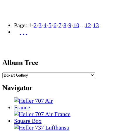
Page:
1
·
2
·
3
·
4
·
5
·
6
·
7
·
8
·
9
·
10
…
12
·
13
Album Tree
Navigator