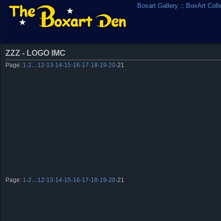
Boxart Gallery
::
BoxArt Coll
ZZZ - LOGO IMC
Page:
1
·
2
…
12
·
13
·
14
·
15
·
16
·
17
·
18
·
19
·
20
·
21
Page:
1
·
2
…
12
·
13
·
14
·
15
·
16
·
17
·
18
·
19
·
20
·
21