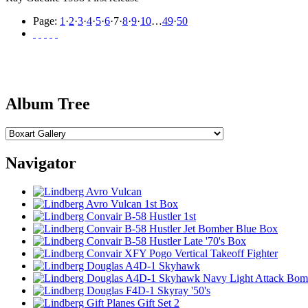
Page:
1
·
2
·
3
·
4
·
5
·
6
·
7
·
8
·
9
·
10
…
49
·
50
Album Tree
Navigator