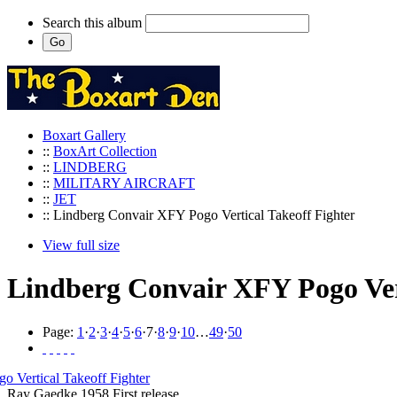
Search this album
Boxart Gallery
::
BoxArt Collection
::
LINDBERG
::
MILITARY AIRCRAFT
::
JET
:: Lindberg Convair XFY Pogo Vertical Takeoff Fighter
View full size
Lindberg Convair XFY Pogo Vert
Page:
1
·
2
·
3
·
4
·
5
·
6
·
7
·
8
·
9
·
10
…
49
·
50
Ray Gaedke 1958 First release