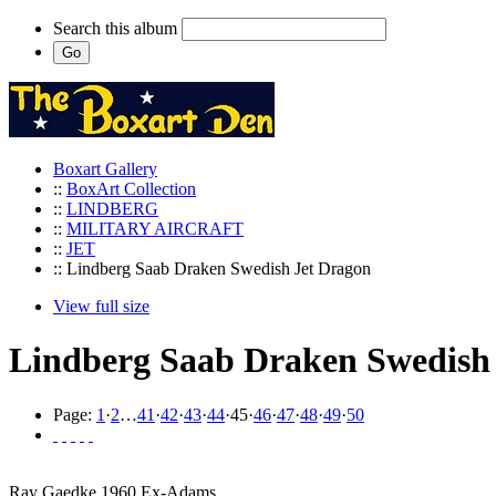
Search this album
Boxart Gallery
::
BoxArt Collection
::
LINDBERG
::
MILITARY AIRCRAFT
::
JET
:: Lindberg Saab Draken Swedish Jet Dragon
View full size
Lindberg Saab Draken Swedish
Page:
1
·
2
…
41
·
42
·
43
·
44
·
45
·
46
·
47
·
48
·
49
·
50
Ray Gaedke 1960 Ex-Adams