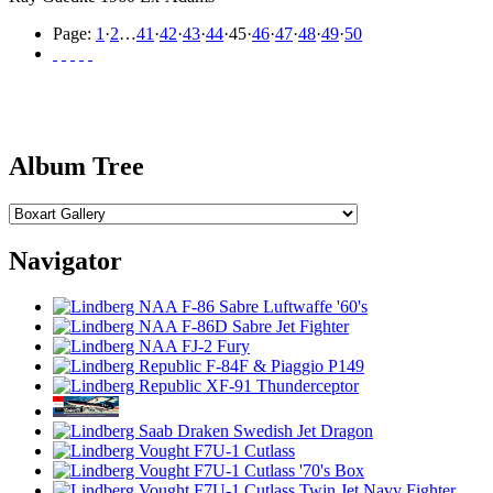
Page:
1
·
2
…
41
·
42
·
43
·
44
·
45
·
46
·
47
·
48
·
49
·
50
Album Tree
Navigator