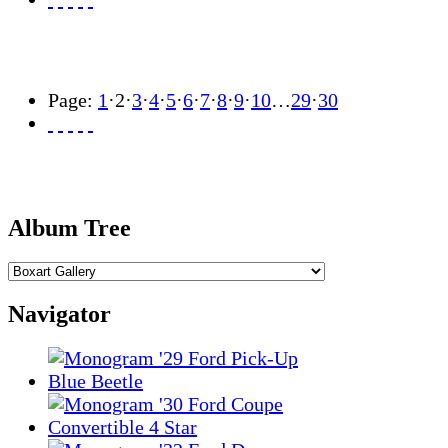
Page:
1
·
2
·
3
·
4
·
5
·
6
·
7
·
8
·
9
·
10
…
29
·
30
Album Tree
Navigator