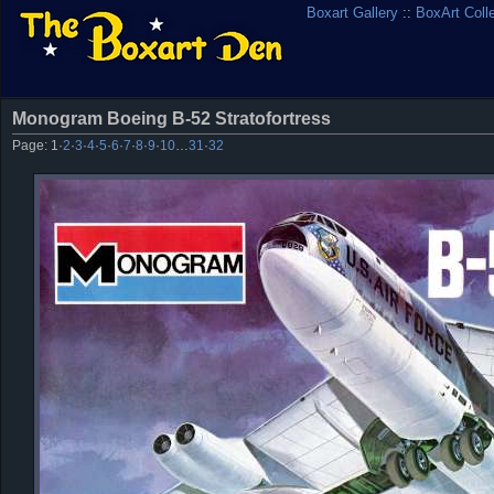
Boxart Gallery
::
BoxArt Coll
Monogram Boeing B-52 Stratofortress
Page:
1
·
2
·
3
·
4
·
5
·
6
·
7
·
8
·
9
·
10
…
31
·
32