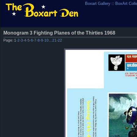
Boxart Gallery
::
BoxArt Coll
Monogram 3 Fighting Planes of the Thirties 1968
Page:
1
·
2
·
3
·
4
·
5
·
6
·
7
·
8
·
9
·
10
…
21
·
22