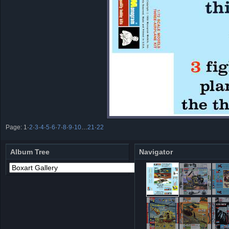
Page:
1
·
2
·
3
·
4
·
5
·
6
·
7
·
8
·
9
·
10
…
21
·
22
Album Tree
Navigator