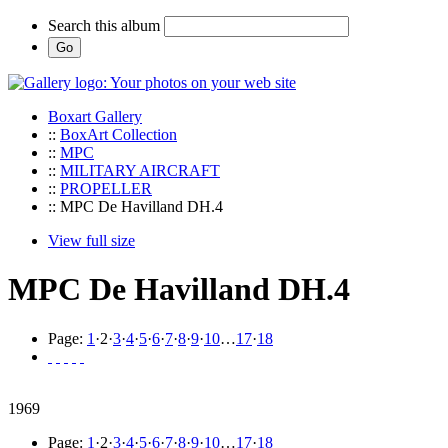
Search this album
Boxart Gallery
::
BoxArt Collection
::
MPC
::
MILITARY AIRCRAFT
::
PROPELLER
:: MPC De Havilland DH.4
View full size
MPC De Havilland DH.4
Page:
1
·
2
·
3
·
4
·
5
·
6
·
7
·
8
·
9
·
10
…
17
·
18
1969
Page:
1
·
2
·
3
·
4
·
5
·
6
·
7
·
8
·
9
·
10
…
17
·
18