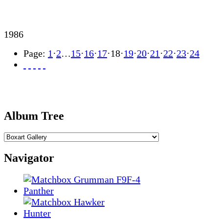
1986
Page:
1
·
2
…
15
·
16
·
17
·
18
·
19
·
20
·
21
·
22
·
23
·
24
Album Tree
Navigator