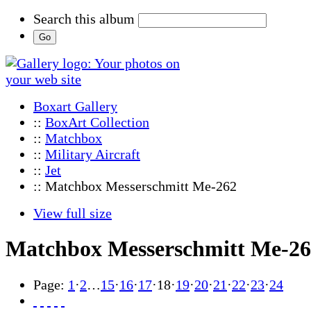
Search this album
Boxart Gallery
::
BoxArt Collection
::
Matchbox
::
Military Aircraft
::
Jet
:: Matchbox Messerschmitt Me-262
View full size
Matchbox Messerschmitt Me-2
Page:
1
·
2
…
15
·
16
·
17
·
18
·
19
·
20
·
21
·
22
·
23
·
24