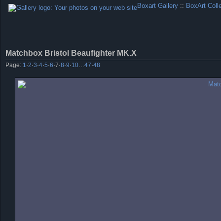
Boxart Gallery
::
BoxArt Coll
Matchbox Bristol Beaufighter MK.X
Page:
1
·
2
·
3
·
4
·
5
·
6
·
7
·
8
·
9
·
10
…
47
·
48