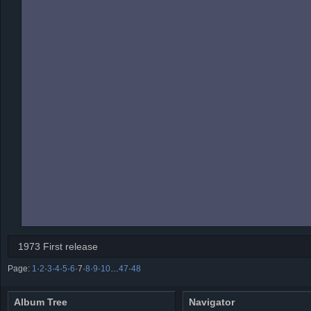
1973 First release
Page:
1
·
2
·
3
·
4
·
5
·
6
·
7
·
8
·
9
·
10
…
47
·
48
Album Tree
Navigator