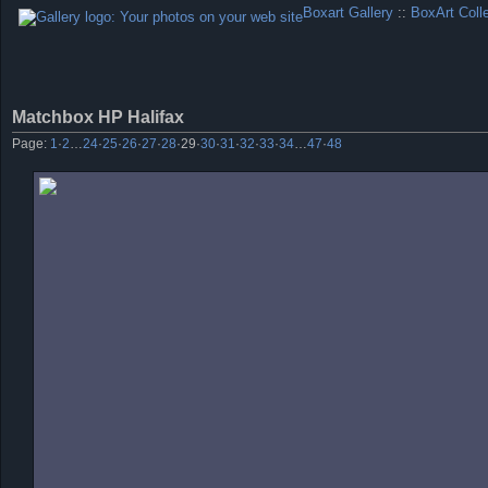
Boxart Gallery
::
BoxArt Coll
Matchbox HP Halifax
Page:
1
·
2
…
24
·
25
·
26
·
27
·
28
·
29
·
30
·
31
·
32
·
33
·
34
…
47
·
48