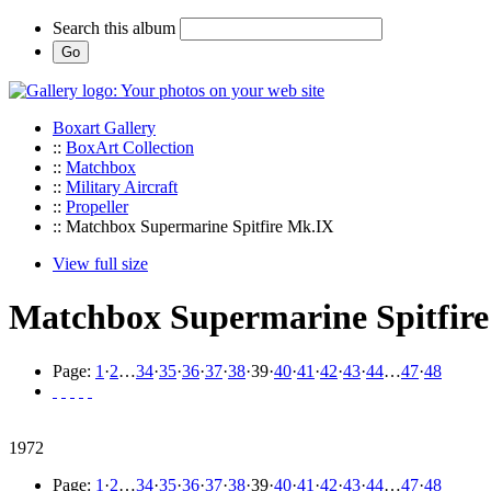
Search this album
Boxart Gallery
::
BoxArt Collection
::
Matchbox
::
Military Aircraft
::
Propeller
:: Matchbox Supermarine Spitfire Mk.IX
View full size
Matchbox Supermarine Spitfir
Page:
1
·
2
…
34
·
35
·
36
·
37
·
38
·
39
·
40
·
41
·
42
·
43
·
44
…
47
·
48
1972
Page:
1
·
2
…
34
·
35
·
36
·
37
·
38
·
39
·
40
·
41
·
42
·
43
·
44
…
47
·
48