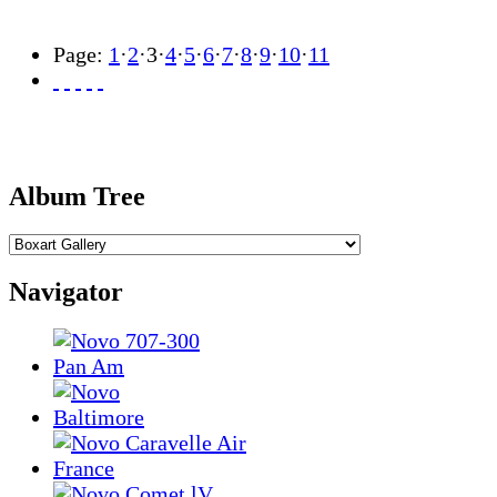
Page:
1
·
2
·
3
·
4
·
5
·
6
·
7
·
8
·
9
·
10
·
11
Album Tree
Navigator