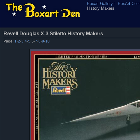
Boxart Gallery
::
BoxArt Coll
History Makers
Revell Douglas X-3 Stiletto History Makers
Page:
1
·
2
·
3
·
4
·
5
·
6
·
7
·
8
·
9
·
10