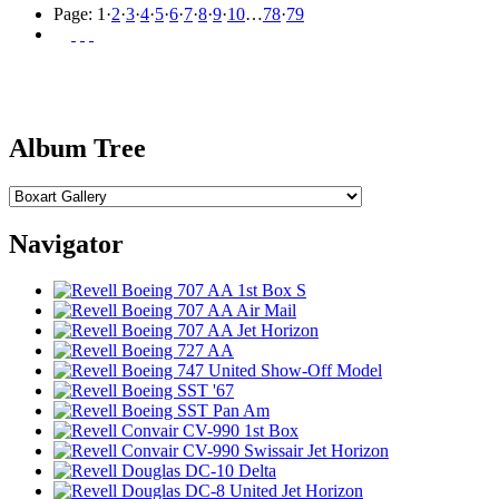
Page:
1
·
2
·
3
·
4
·
5
·
6
·
7
·
8
·
9
·
10
…
78
·
79
Album Tree
Navigator