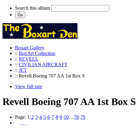
Search this album
Boxart Gallery
::
BoxArt Collection
::
REVELL
::
CIVILIAN AIRCRAFT
::
JET
:: Revell Boeing 707 AA 1st Box S
View full size
Revell Boeing 707 AA 1st Box S
Page:
1
·
2
·
3
·
4
·
5
·
6
·
7
·
8
·
9
·
10
…
78
·
79