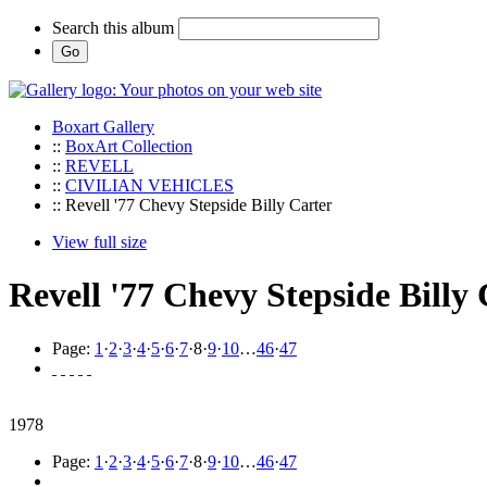
Search this album
Boxart Gallery
::
BoxArt Collection
::
REVELL
::
CIVILIAN VEHICLES
:: Revell '77 Chevy Stepside Billy Carter
View full size
Revell '77 Chevy Stepside Billy
Page:
1
·
2
·
3
·
4
·
5
·
6
·
7
·
8
·
9
·
10
…
46
·
47
1978
Page:
1
·
2
·
3
·
4
·
5
·
6
·
7
·
8
·
9
·
10
…
46
·
47