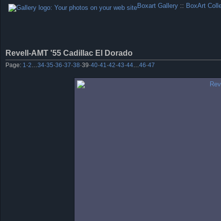
Boxart Gallery
::
BoxArt Coll
Revell-AMT '55 Cadillac El Dorado
Page:
1
·
2
…
34
·
35
·
36
·
37
·
38
·
39
·
40
·
41
·
42
·
43
·
44
…
46
·
47