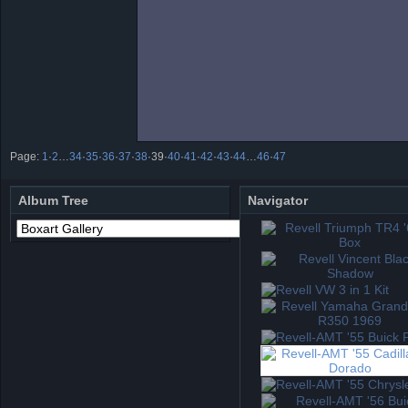
Page:
1
·
2
…
34
·
35
·
36
·
37
·
38
·
39
·
40
·
41
·
42
·
43
·
44
…
46
·
47
Album Tree
Navigator