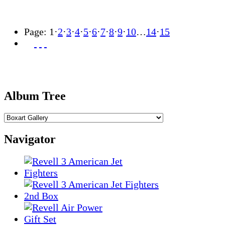
Page:
1
·
2
·
3
·
4
·
5
·
6
·
7
·
8
·
9
·
10
…
14
·
15
Album Tree
Navigator