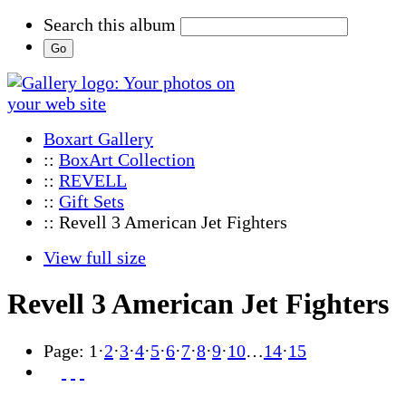
Search this album
Boxart Gallery
::
BoxArt Collection
::
REVELL
::
Gift Sets
:: Revell 3 American Jet Fighters
View full size
Revell 3 American Jet Fighters
Page:
1
·
2
·
3
·
4
·
5
·
6
·
7
·
8
·
9
·
10
…
14
·
15