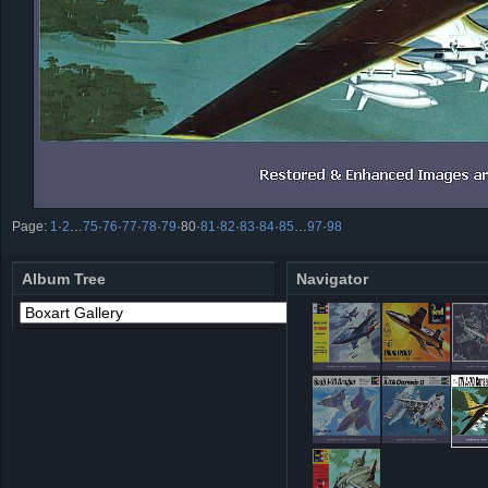
Page:
1
·
2
…
75
·
76
·
77
·
78
·
79
·
80
·
81
·
82
·
83
·
84
·
85
…
97
·
98
Album Tree
Navigator