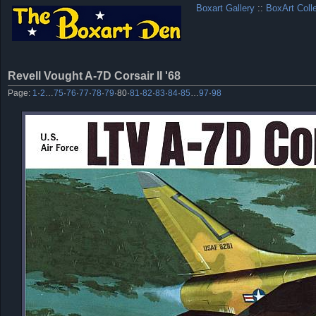
Boxart Gallery
::
BoxArt Coll
Revell Vought A-7D Corsair II '68
Page:
1
·
2
…
75
·
76
·
77
·
78
·
79
·
80
·
81
·
82
·
83
·
84
·
85
…
97
·
98