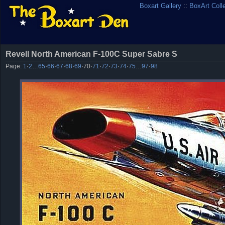
Boxart Gallery
::
BoxArt Coll
Revell North American F-100C Super Sabre S
Page:
1
·
2
…
65
·
66
·
67
·
68
·
69
·
70
·
71
·
72
·
73
·
74
·
75
…
97
·
98