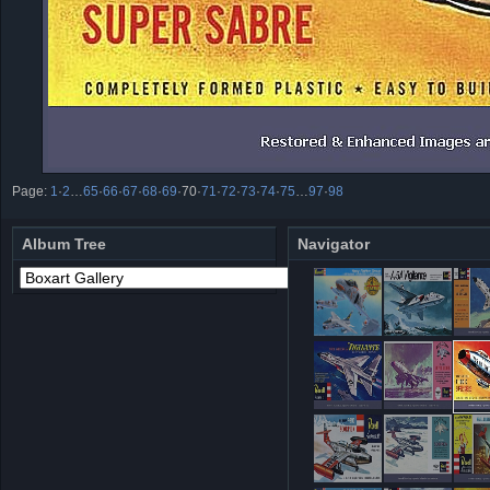
Page:
1
·
2
…
65
·
66
·
67
·
68
·
69
·
70
·
71
·
72
·
73
·
74
·
75
…
97
·
98
Album Tree
Navigator