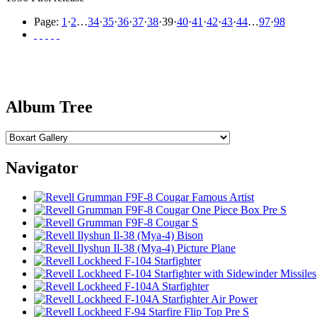
Page:
1
·
2
…
34
·
35
·
36
·
37
·
38
·
39
·
40
·
41
·
42
·
43
·
44
…
97
·
98
Album Tree
Navigator