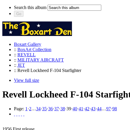
Search this album
Boxart Gallery
::
BoxArt Collection
::
REVELL
::
MILITARY AIRCRAFT
::
JET
:: Revell Lockheed F-104 Starfighter
View full size
Revell Lockheed F-104 Starfigh
Page:
1
·
2
…
34
·
35
·
36
·
37
·
38
·
39
·
40
·
41
·
42
·
43
·
44
…
97
·
98
1956 First release