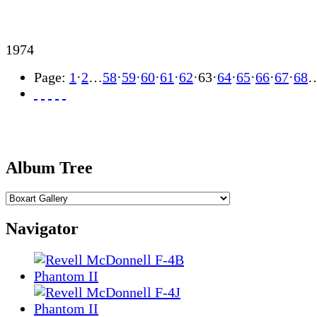
1974
Page:
1
·
2
…
58
·
59
·
60
·
61
·
62
·
63
·
64
·
65
·
66
·
67
·
68
Album Tree
Navigator