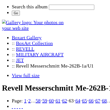
Search this album
Boxart Gallery
::
BoxArt Collection
::
REVELL
::
MILITARY AIRCRAFT
::
JET
:: Revell Messerschmitt Me-262B-1a/U1
View full size
Revell Messerschmitt Me-262B-
Page:
1
·
2
…
58
·
59
·
60
·
61
·
62
·
63
·
64
·
65
·
66
·
67
·
68