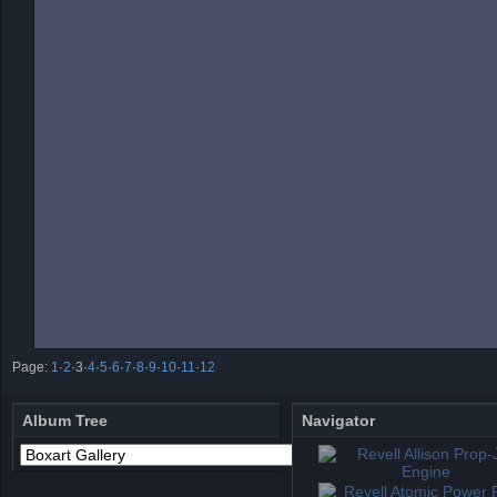
Page:
1
·
2
·
3
·
4
·
5
·
6
·
7
·
8
·
9
·
10
·
11
·
12
Album Tree
Navigator