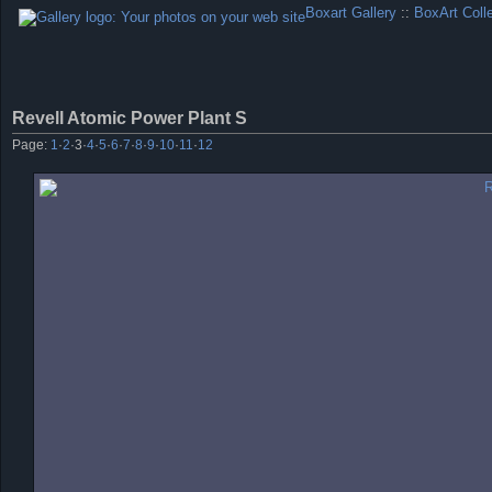
Boxart Gallery
::
BoxArt Coll
Revell Atomic Power Plant S
Page:
1
·
2
·
3
·
4
·
5
·
6
·
7
·
8
·
9
·
10
·
11
·
12