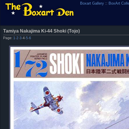
Boxart Gallery
::
BoxArt Coll
Tamiya Nakajima Ki-44 Shoki (Tojo)
Page:
1
·
2
·
3
·
4
·
5
·
6