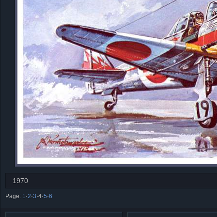
1970
Page:
1
·
2
·
3
·
4
·
5
·
6