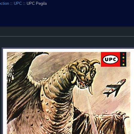
ection
::
UPC
:: UPC Pegila