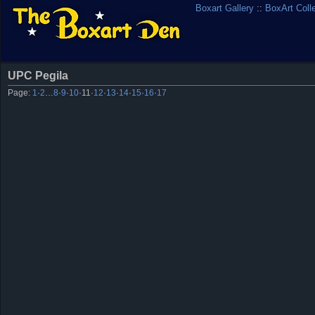
Boxart Gallery
::
BoxArt Coll
UPC Pegila
Page:
1
·
2
…
8
·
9
·
10
·
11
·
12
·
13
·
14
·
15
·
16
·
17