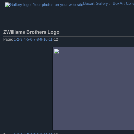
Boxart Gallery
::
BoxArt Coll
ZWilliams Brothers Logo
Page:
1
·
2
·
3
·
4
·
5
·
6
·
7
·
8
·
9
·
10
·
11
·
12