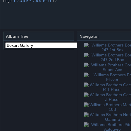
Page:
1
·
2
·
3
·
4
·
5
·
6
·
7
·
8
·
9
·
10
·
11
·
12
Album Tree
Navigator