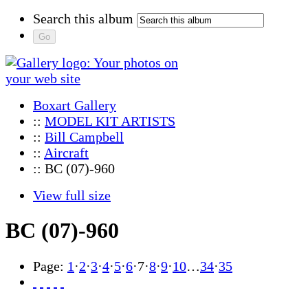
Search this album
Boxart Gallery
::
MODEL KIT ARTISTS
::
Bill Campbell
::
Aircraft
:: BC (07)-960
View full size
BC (07)-960
Page:
1
·
2
·
3
·
4
·
5
·
6
·
7
·
8
·
9
·
10
…
34
·
35