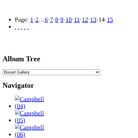
Page:
1
·
2
…
6
·
7
·
8
·
9
·
10
·
11
·
12
·
13
·
14
·
15
Album Tree
Navigator