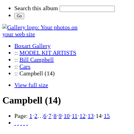
Search this album
Boxart Gallery
::
MODEL KIT ARTISTS
::
Bill Campbell
::
Cars
:: Campbell (14)
View full size
Campbell (14)
Page:
1
·
2
…
6
·
7
·
8
·
9
·
10
·
11
·
12
·
13
·
14
·
15