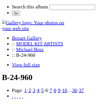
Search this album
Boxart Gallery
::
MODEL KIT ARTISTS
::
Michael Boss
:: B-24-960
View full size
B-24-960
Page:
1
·
2
·
3
·
4
·
5
·
6
·
7
·
8
·
9
·
10
…
36
·
37