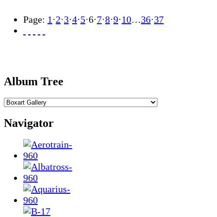
Page:
1
·
2
·
3
·
4
·
5
·
6
·
7
·
8
·
9
·
10
…
36
·
37
Album Tree
Navigator