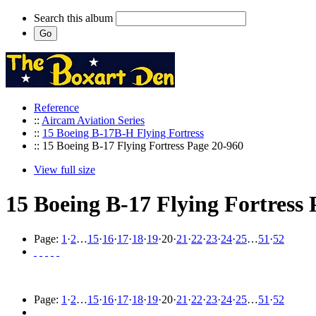
Search this album
Reference
::
Aircam Aviation Series
::
15 Boeing B-17B-H Flying Fortress
:: 15 Boeing B-17 Flying Fortress Page 20-960
View full size
15 Boeing B-17 Flying Fortress 
Page:
1
·
2
…
15
·
16
·
17
·
18
·
19
·
20
·
21
·
22
·
23
·
24
·
25
…
51
·
52
Page:
1
·
2
…
15
·
16
·
17
·
18
·
19
·
20
·
21
·
22
·
23
·
24
·
25
…
51
·
52