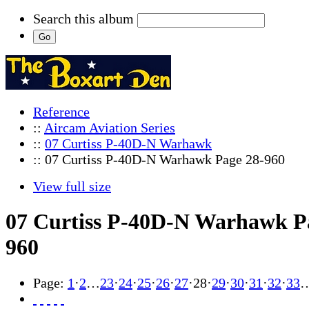
Search this album
Reference
::
Aircam Aviation Series
::
07 Curtiss P-40D-N Warhawk
:: 07 Curtiss P-40D-N Warhawk Page 28-960
View full size
07 Curtiss P-40D-N Warhawk P
960
Page:
1
·
2
…
23
·
24
·
25
·
26
·
27
·
28
·
29
·
30
·
31
·
32
·
33