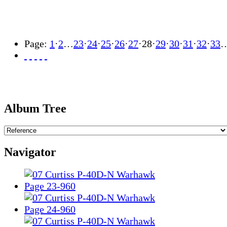
Page:
1
·
2
…
23
·
24
·
25
·
26
·
27
·
28
·
29
·
30
·
31
·
32
·
33
Album Tree
Navigator