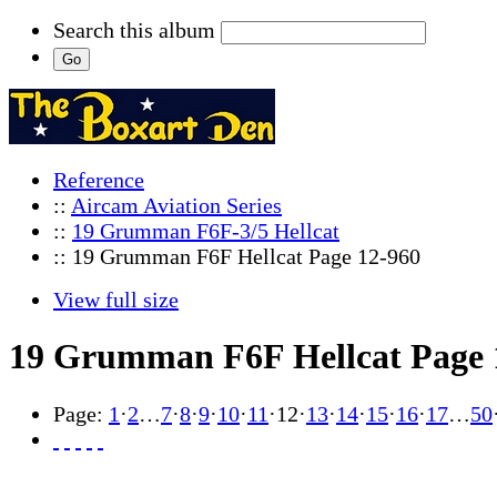
Search this album
Reference
::
Aircam Aviation Series
::
19 Grumman F6F-3/5 Hellcat
:: 19 Grumman F6F Hellcat Page 12-960
View full size
19 Grumman F6F Hellcat Page 
Page:
1
·
2
…
7
·
8
·
9
·
10
·
11
·
12
·
13
·
14
·
15
·
16
·
17
…
50