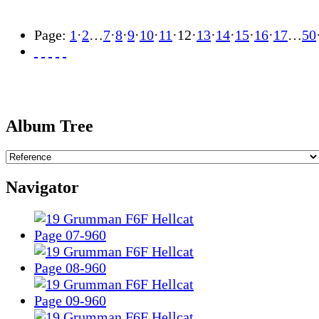
Page:
1
·
2
…
7
·
8
·
9
·
10
·
11
·
12
·
13
·
14
·
15
·
16
·
17
…
50
Album Tree
Navigator