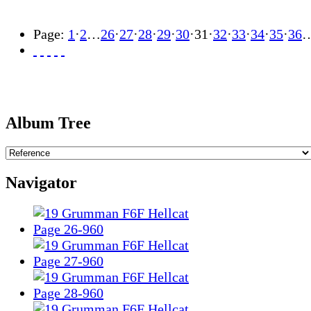
Page:
1
·
2
…
26
·
27
·
28
·
29
·
30
·
31
·
32
·
33
·
34
·
35
·
36
Album Tree
Navigator