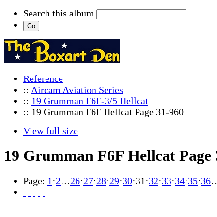
Search this album
Reference
::
Aircam Aviation Series
::
19 Grumman F6F-3/5 Hellcat
:: 19 Grumman F6F Hellcat Page 31-960
View full size
19 Grumman F6F Hellcat Page 
Page:
1
·
2
…
26
·
27
·
28
·
29
·
30
·
31
·
32
·
33
·
34
·
35
·
36