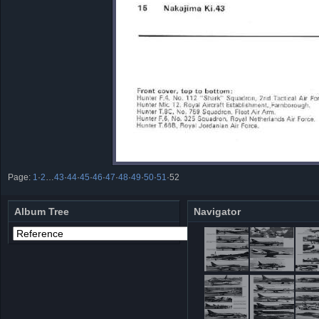
Page:
1
·
2
…
43
·
44
·
45
·
46
·
47
·
48
·
49
·
50
·
51
·
52
Album Tree
Navigator