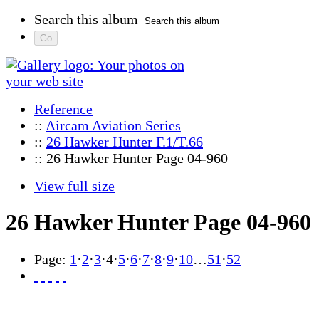
Search this album
Reference
::
Aircam Aviation Series
::
26 Hawker Hunter F.1/T.66
:: 26 Hawker Hunter Page 04-960
View full size
26 Hawker Hunter Page 04-960
Page:
1
·
2
·
3
·
4
·
5
·
6
·
7
·
8
·
9
·
10
…
51
·
52