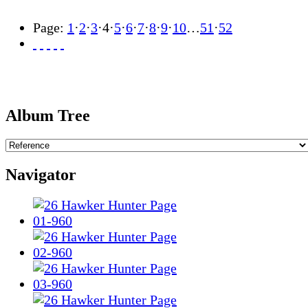
Page:
1
·
2
·
3
·
4
·
5
·
6
·
7
·
8
·
9
·
10
…
51
·
52
Album Tree
Navigator