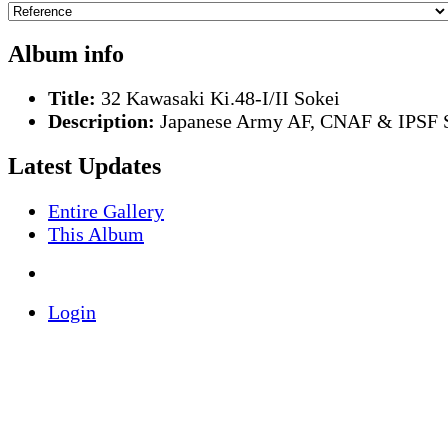
Album info
Title:
32 Kawasaki Ki.48-I/II Sokei
Description:
Japanese Army AF, CNAF & IPSF S
Latest Updates
Entire Gallery
This Album
Login