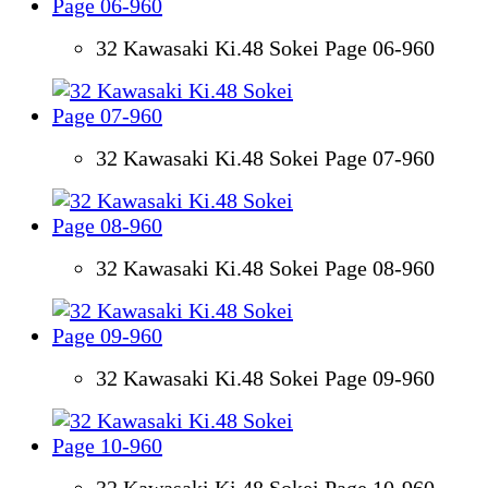
32 Kawasaki Ki.48 Sokei Page 06-960
32 Kawasaki Ki.48 Sokei Page 07-960
32 Kawasaki Ki.48 Sokei Page 08-960
32 Kawasaki Ki.48 Sokei Page 09-960
32 Kawasaki Ki.48 Sokei Page 10-960