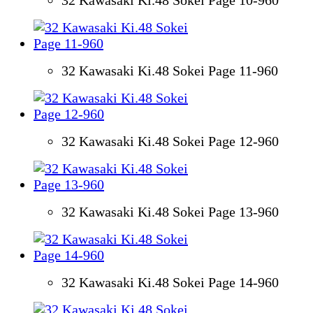
32 Kawasaki Ki.48 Sokei Page 11-960
32 Kawasaki Ki.48 Sokei Page 12-960
32 Kawasaki Ki.48 Sokei Page 13-960
32 Kawasaki Ki.48 Sokei Page 14-960