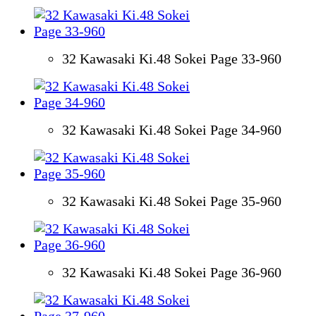
32 Kawasaki Ki.48 Sokei Page 33-960
32 Kawasaki Ki.48 Sokei Page 34-960
32 Kawasaki Ki.48 Sokei Page 35-960
32 Kawasaki Ki.48 Sokei Page 36-960