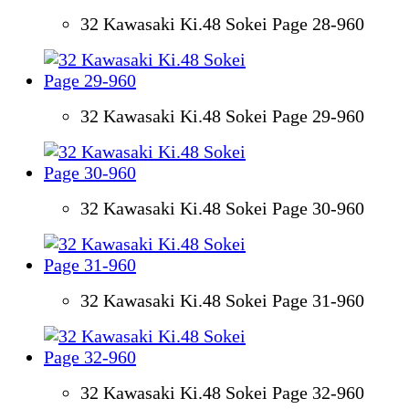
32 Kawasaki Ki.48 Sokei Page 28-960
32 Kawasaki Ki.48 Sokei Page 29-960
32 Kawasaki Ki.48 Sokei Page 30-960
32 Kawasaki Ki.48 Sokei Page 31-960
32 Kawasaki Ki.48 Sokei Page 32-960