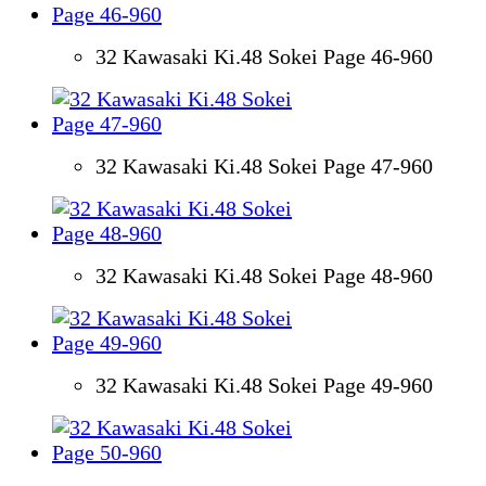
32 Kawasaki Ki.48 Sokei Page 46-960
32 Kawasaki Ki.48 Sokei Page 47-960
32 Kawasaki Ki.48 Sokei Page 48-960
32 Kawasaki Ki.48 Sokei Page 49-960