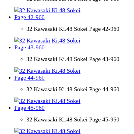
32 Kawasaki Ki.48 Sokei Page 42-960
32 Kawasaki Ki.48 Sokei Page 43-960
32 Kawasaki Ki.48 Sokei Page 44-960
32 Kawasaki Ki.48 Sokei Page 45-960