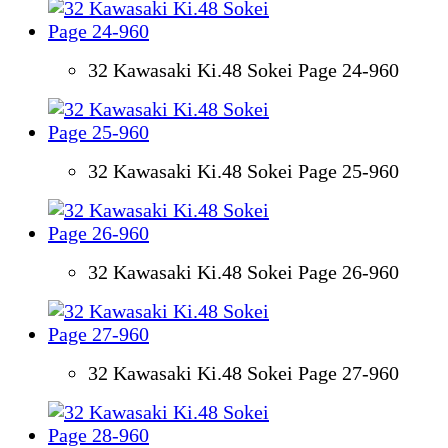
32 Kawasaki Ki.48 Sokei Page 24-960
32 Kawasaki Ki.48 Sokei Page 25-960
32 Kawasaki Ki.48 Sokei Page 26-960
32 Kawasaki Ki.48 Sokei Page 27-960