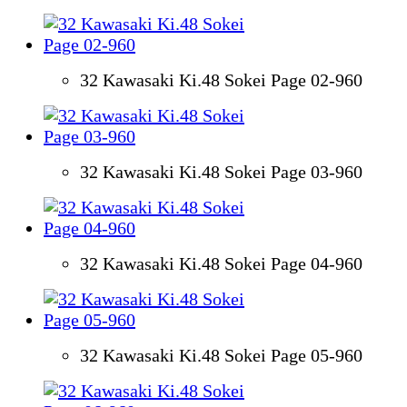
32 Kawasaki Ki.48 Sokei Page 02-960
32 Kawasaki Ki.48 Sokei Page 03-960
32 Kawasaki Ki.48 Sokei Page 04-960
32 Kawasaki Ki.48 Sokei Page 05-960