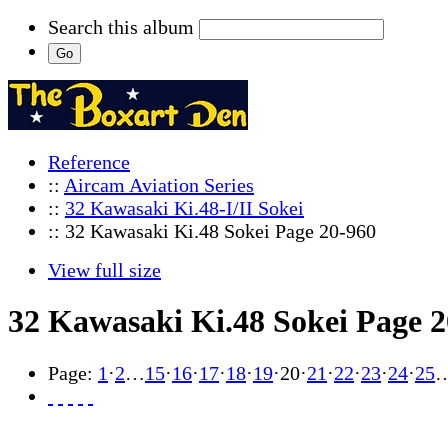
Search this album
Reference
::
Aircam Aviation Series
::
32 Kawasaki Ki.48-I/II Sokei
:: 32 Kawasaki Ki.48 Sokei Page 20-960
View full size
32 Kawasaki Ki.48 Sokei Page 2
Page:
1
·
2
…
15
·
16
·
17
·
18
·
19
·
20
·
21
·
22
·
23
·
24
·
25