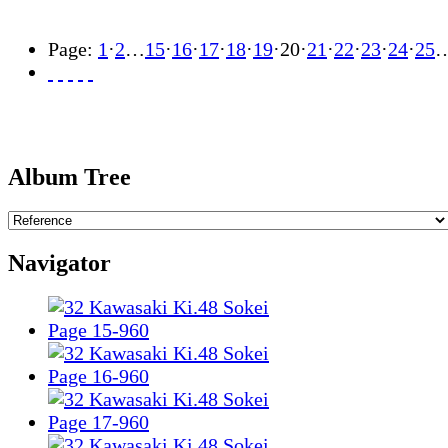
Page:
1
·
2
…
15
·
16
·
17
·
18
·
19
·
20
·
21
·
22
·
23
·
24
·
25
Album Tree
Navigator