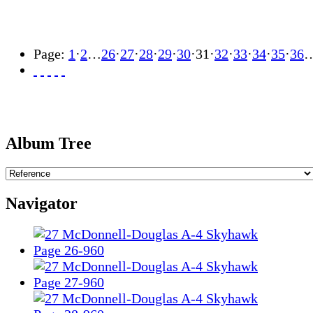
Page:
1
·
2
…
26
·
27
·
28
·
29
·
30
·
31
·
32
·
33
·
34
·
35
·
36
Album Tree
Navigator