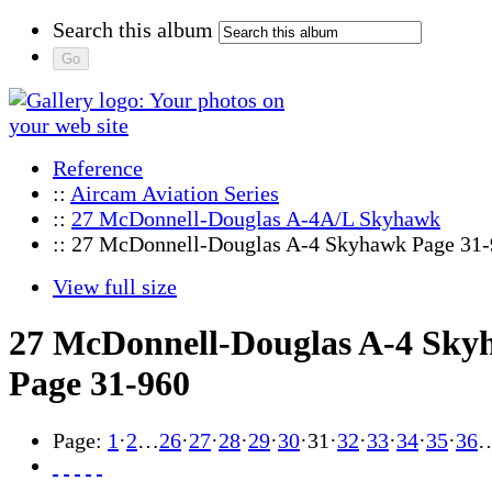
Search this album
Reference
::
Aircam Aviation Series
::
27 McDonnell-Douglas A-4A/L Skyhawk
:: 27 McDonnell-Douglas A-4 Skyhawk Page 31
View full size
27 McDonnell-Douglas A-4 Sk
Page 31-960
Page:
1
·
2
…
26
·
27
·
28
·
29
·
30
·
31
·
32
·
33
·
34
·
35
·
36