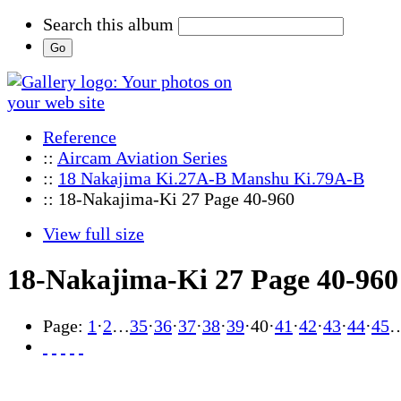
Search this album
Reference
::
Aircam Aviation Series
::
18 Nakajima Ki.27A-B Manshu Ki.79A-B
:: 18-Nakajima-Ki 27 Page 40-960
View full size
18-Nakajima-Ki 27 Page 40-960
Page:
1
·
2
…
35
·
36
·
37
·
38
·
39
·
40
·
41
·
42
·
43
·
44
·
45