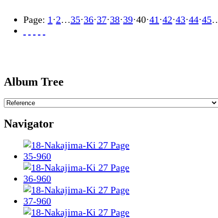
Page:
1
·
2
…
35
·
36
·
37
·
38
·
39
·
40
·
41
·
42
·
43
·
44
·
45
Album Tree
Navigator