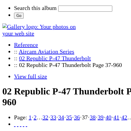
Search this album
Reference
::
Aircam Aviation Series
::
02 Republic P-47 Thunderbolt
:: 02 Republic P-47 Thunderbolt Page 37-960
View full size
02 Republic P-47 Thunderbolt P
960
Page:
1
·
2
…
32
·
33
·
34
·
35
·
36
·
37
·
38
·
39
·
40
·
41
·
42