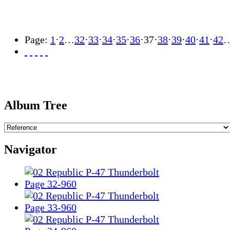
Page:
1
·
2
…
32
·
33
·
34
·
35
·
36
·
37
·
38
·
39
·
40
·
41
·
42
Album Tree
Navigator