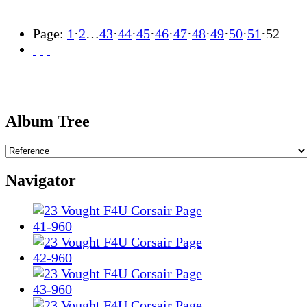
Page:
1
·
2
…
43
·
44
·
45
·
46
·
47
·
48
·
49
·
50
·
51
·
52
Album Tree
Navigator