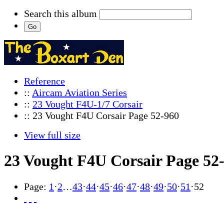
Search this album
Reference
::
Aircam Aviation Series
::
23 Vought F4U-1/7 Corsair
:: 23 Vought F4U Corsair Page 52-960
View full size
23 Vought F4U Corsair Page 52
Page:
1
·
2
…
43
·
44
·
45
·
46
·
47
·
48
·
49
·
50
·
51
·
52