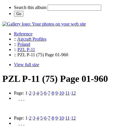
Search this album
Reference
::
Aircraft Profiles
::
Poland
::
PZL P-11
:: PZL P-11 (75) Page 01-960
View full size
PZL P-11 (75) Page 01-960
Page:
1
·
2
·
3
·
4
·
5
·
6
·
7
·
8
·
9
·
10
·
11
·
12
Page:
1
·
2
·
3
·
4
·
5
·
6
·
7
·
8
·
9
·
10
·
11
·
12