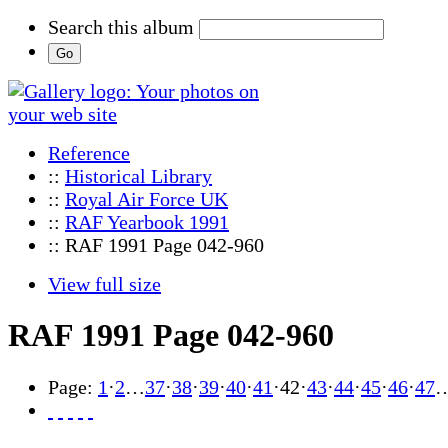
Search this album
Reference
::
Historical Library
::
Royal Air Force UK
::
RAF Yearbook 1991
:: RAF 1991 Page 042-960
View full size
RAF 1991 Page 042-960
Page:
1
·
2
…
37
·
38
·
39
·
40
·
41
·
42
·
43
·
44
·
45
·
46
·
47