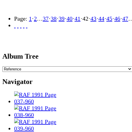
Page:
1
·
2
…
37
·
38
·
39
·
40
·
41
·
42
·
43
·
44
·
45
·
46
·
47
Album Tree
Navigator