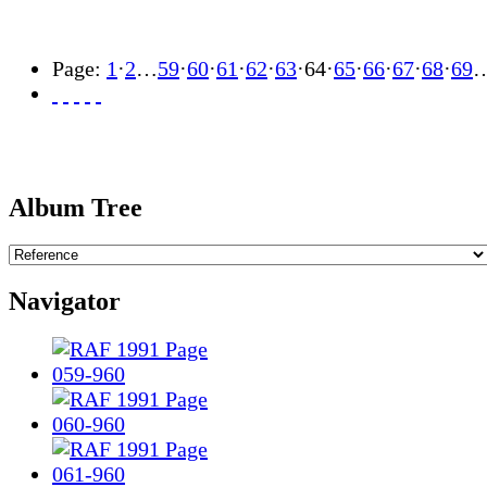
Page:
1
·
2
…
59
·
60
·
61
·
62
·
63
·
64
·
65
·
66
·
67
·
68
·
69
Album Tree
Navigator