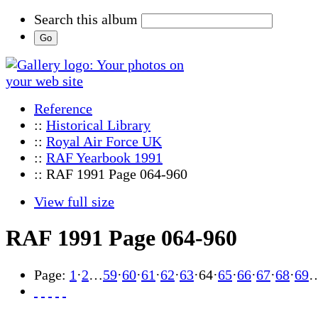
Search this album
Reference
::
Historical Library
::
Royal Air Force UK
::
RAF Yearbook 1991
:: RAF 1991 Page 064-960
View full size
RAF 1991 Page 064-960
Page:
1
·
2
…
59
·
60
·
61
·
62
·
63
·
64
·
65
·
66
·
67
·
68
·
69