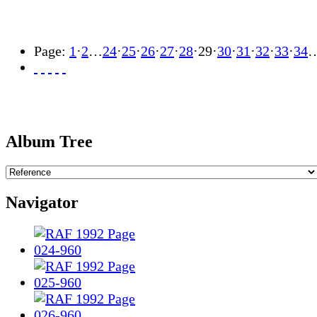
Page:
1
·
2
…
24
·
25
·
26
·
27
·
28
·
29
·
30
·
31
·
32
·
33
·
34
Album Tree
Navigator