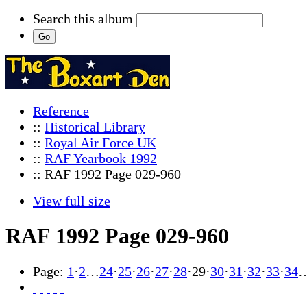
Search this album
Reference
::
Historical Library
::
Royal Air Force UK
::
RAF Yearbook 1992
:: RAF 1992 Page 029-960
View full size
RAF 1992 Page 029-960
Page:
1
·
2
…
24
·
25
·
26
·
27
·
28
·
29
·
30
·
31
·
32
·
33
·
34