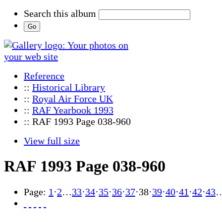
Search this album
Reference
::
Historical Library
::
Royal Air Force UK
::
RAF Yearbook 1993
:: RAF 1993 Page 038-960
View full size
RAF 1993 Page 038-960
Page:
1
·
2
…
33
·
34
·
35
·
36
·
37
·
38
·
39
·
40
·
41
·
42
·
43