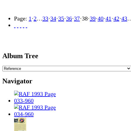
Page:
1
·
2
…
33
·
34
·
35
·
36
·
37
·
38
·
39
·
40
·
41
·
42
·
43
Album Tree
Navigator