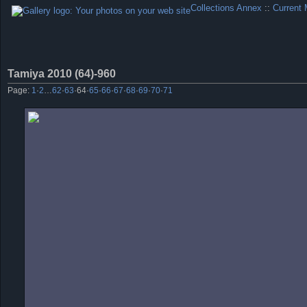
Collections Annex
::
Current 
Tamiya 2010 (64)-960
Page:
1
·
2
…
62
·
63
·
64
·
65
·
66
·
67
·
68
·
69
·
70
·
71