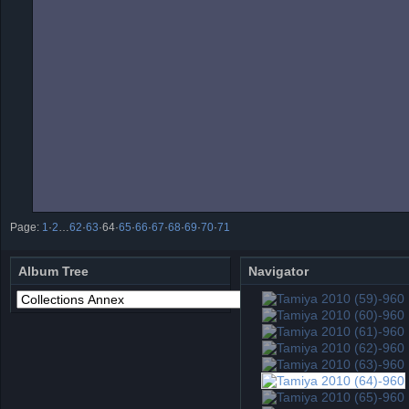
Page:
1
·
2
…
62
·
63
·
64
·
65
·
66
·
67
·
68
·
69
·
70
·
71
Album Tree
Navigator