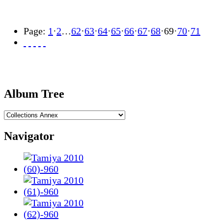
Page:
1
·
2
…
62
·
63
·
64
·
65
·
66
·
67
·
68
·
69
·
70
·
71
Album Tree
Navigator