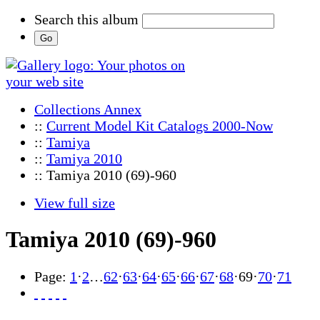
Search this album
Collections Annex
::
Current Model Kit Catalogs 2000-Now
::
Tamiya
::
Tamiya 2010
:: Tamiya 2010 (69)-960
View full size
Tamiya 2010 (69)-960
Page:
1
·
2
…
62
·
63
·
64
·
65
·
66
·
67
·
68
·
69
·
70
·
71