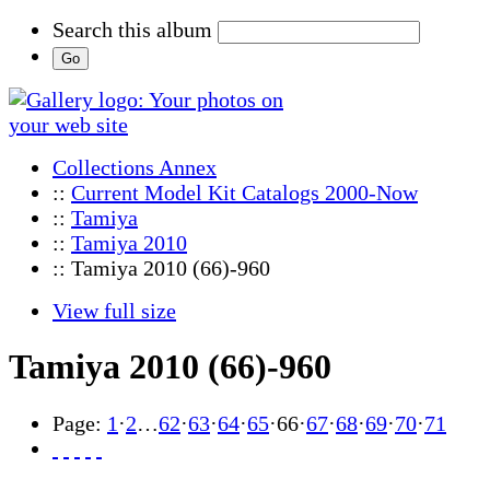
Search this album
Collections Annex
::
Current Model Kit Catalogs 2000-Now
::
Tamiya
::
Tamiya 2010
:: Tamiya 2010 (66)-960
View full size
Tamiya 2010 (66)-960
Page:
1
·
2
…
62
·
63
·
64
·
65
·
66
·
67
·
68
·
69
·
70
·
71